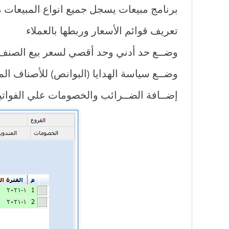
برنامج مبيعات يسجل جميع انواع المبيعات 
تعريف قوائم الأسعار وربطها بالعملاء
وضــع حد أدني وحد أقصي لسعر بيع الصنف و
وضــع سياسة الهدايا (البوانص) للأصناف المب
إضــافة الضــرائب والخصومات علي الفواتير