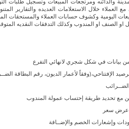
لمدينة والدائنه ومرتجعات المبيعات وتسجيل طلبات ا
ع العملاء خلال الاستعلامات العديده والتقارير المتن
ات اليومية وكشوف حسابات العملاء والمستحقات المترت
او الصنف او المندوب وكذلك التدفقات النقديه المتوقع
 من بيانات في شكل شجري لانهائي التفرع
صيد الإفتتاحي،(وفقاً لأعمار الديون، رقم البطاقة الضــ
الضــرائب
ين مع تحديد طريقة إحتساب عمولة المندوب
ل عرض سعر
ودات وإشعارات الخصم والإضــافة