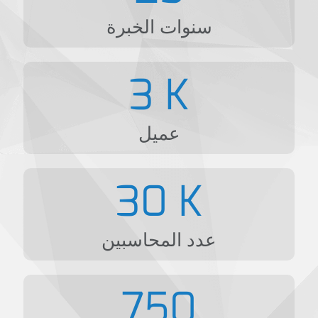
سنوات الخبرة
3
K
عميل
30
K
عدد المحاسبين
750