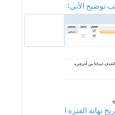
جب توضيح الأتى:
لحذف ابتداءا من أخرفتره
ج.
ريخ نهاية الفترة السابقة.