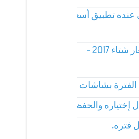
ي عنده تطبيق أسعار الأصناف داخل هذا 
لفترة بشاشات الحركة ببرنامج المبيع
 إختياره والحفظ يقوم بنسخ محتويات ال
 فتره.