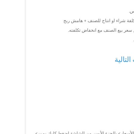
س.
ة شراء او انتاج للصنف + هامش ربح
 سعر بيع الصنف مع انخفاض تكلفته.
لتالية
الأسعار> بالجزء الأيسر من الشاشة إضغط كليك يمين>