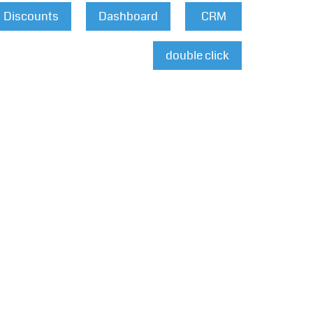
Discounts
Dashboard
CRM
double click